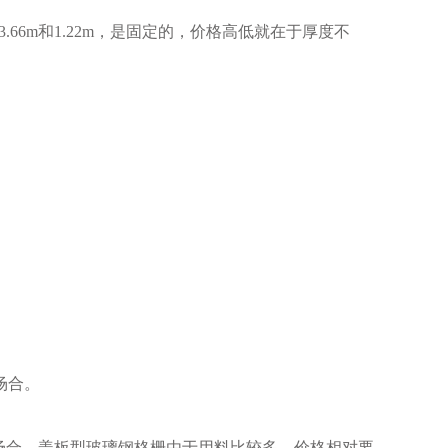
6m和1.22m，是固定的，价格高低就在于厚度不
场合。
合。盖板型玻璃钢格栅由于用料比较多，价格相对要