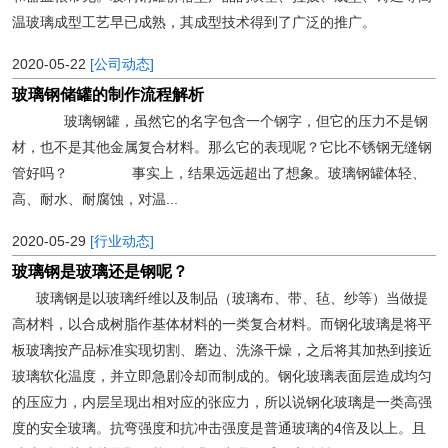
温玻璃成型工艺早已成熟，其成型技术得到了广泛的推广。
2020-05-22
[公司动态]
玻璃钢储罐的制作流程解析
玻璃钢罐，虽然它的名字包含一个钢字，但它的压力不是钢
材，也不是其他金属复合材料。那么它的表现呢？它比不锈钢无缝钢
管好吗？ 事实上，结果远远超出了想象。玻璃钢罐体轻、
高、耐水、耐腐蚀，对温...
2020-05-29
[行业动态]
玻璃钢是玻璃还是钢呢？
玻璃钢是以玻璃纤维以及制品（玻璃布、带、毡、纱等）当做提
高材料，以合成树脂作基体材料的一类复合材料。而钢化玻璃是将平
板玻璃按产品标准实现切割、磨边、洗涤干燥，之后将其加热到接近
玻璃软化温度，并立即急剧冷却而制成的。钢化玻璃表面层造成均匀
的压应力，内层呈现出相对应的张应力，所以说钢化玻璃是一类高强
度的安全玻璃。抗弯强度和抗冲击强度是普通玻璃的4倍及以上。且