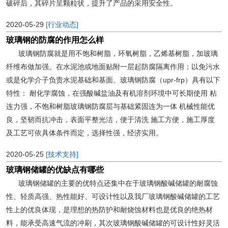
破碎后，其碎片呈颗粒状，提升了产品的采用安全性。
2020-05-29
[行业动态]
玻璃钢的防腐的作用怎么样
玻璃钢防腐就是用不饱和树脂，环氧树脂，乙烯基树脂，加玻璃
纤维布做加强。在水泥池或地面贴附一层起防腐隔离作用；以免污水
或是化学介子负责水泥基础和基面。玻璃钢防腐（upr-frp）具有以下
特性： 耐化学腐蚀，在强酸碱盐油及有机溶剂环境中可长期使用 粘
连力强，不饱和树脂玻璃钢防腐层与基础紧固连为一体 机械性能优
良，坚韧而抗冲击，表面平整光洁，便于清洗 施工方便，施工厚度
及工艺可依具体条件而定，选择性强，经济实用。
2020-05-25
[技术支持]
玻璃钢储罐的优缺点有哪些
玻璃钢储罐的主要的优特点还集中在于玻璃钢酸碱储罐的耐腐蚀
性、轻质高强、热性能好、可设计性以及我厂玻璃钢酸碱储罐的工艺
性上的优良体现，是理想的热防护和耐烧蚀材料也是优良的绝热材
料，能承受高速气流的冲刷，其次玻璃钢酸碱储罐的可设计性好灵活