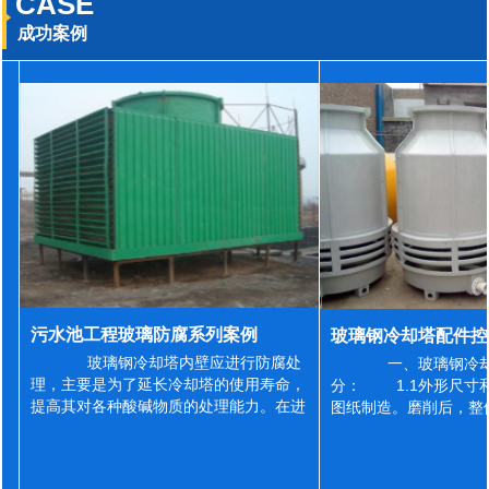
CASE
成功案例
污水池工程玻璃防腐系列案例
玻璃钢冷却塔内壁应进行防腐处
一、玻璃钢冷却
理，主要是为了延长冷却塔的使用寿命，
分： 1.1外形尺寸
提高其对各种酸碱物质的处理能力。在进
图纸制造。磨削后，整
行防腐施工之前，我们需要对玻璃钢冷却
误差为正负2mm，非
塔内壁进行如下处理: 1、除尘处理
差为正负4mm。风管
...
差&l...