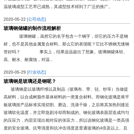
温玻璃成型工艺早已成熟，其成型技术得到了广泛的推广。
2020-05-22
[公司动态]
玻璃钢储罐的制作流程解析
玻璃钢罐，虽然它的名字包含一个钢字，但它的压力不是钢
材，也不是其他金属复合材料。那么它的表现呢？它比不锈钢无缝钢
管好吗？ 事实上，结果远远超出了想象。玻璃钢罐体轻、
高、耐水、耐腐蚀，对温...
2020-05-29
[行业动态]
玻璃钢是玻璃还是钢呢？
玻璃钢是以玻璃纤维以及制品（玻璃布、带、毡、纱等）当做提
高材料，以合成树脂作基体材料的一类复合材料。而钢化玻璃是将平
板玻璃按产品标准实现切割、磨边、洗涤干燥，之后将其加热到接近
玻璃软化温度，并立即急剧冷却而制成的。钢化玻璃表面层造成均匀
的压应力，内层呈现出相对应的张应力，所以说钢化玻璃是一类高强
度的安全玻璃。抗弯强度和抗冲击强度是普通玻璃的4倍及以上。且