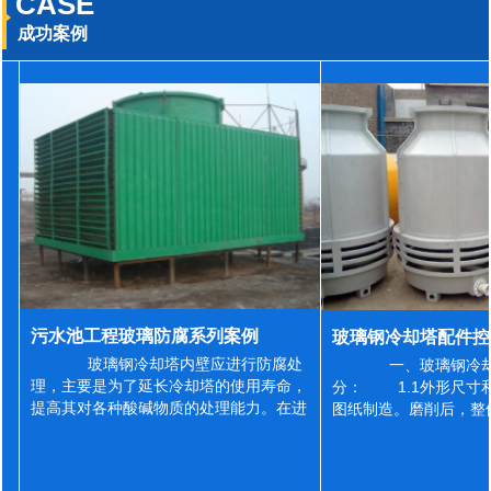
CASE
成功案例
污水池工程玻璃防腐系列案例
玻璃钢冷却塔内壁应进行防腐处
一、玻璃钢冷却
理，主要是为了延长冷却塔的使用寿命，
分： 1.1外形尺寸
提高其对各种酸碱物质的处理能力。在进
图纸制造。磨削后，整
行防腐施工之前，我们需要对玻璃钢冷却
误差为正负2mm，非
塔内壁进行如下处理: 1、除尘处理
差为正负4mm。风管
...
差&l...