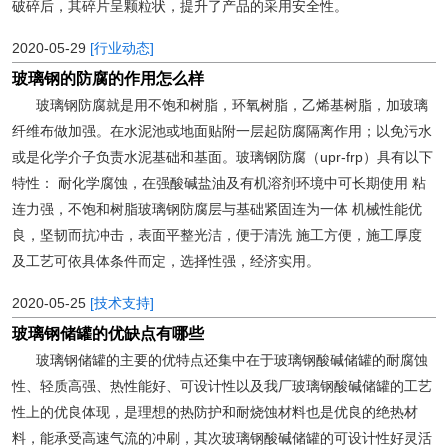
破碎后，其碎片呈颗粒状，提升了产品的采用安全性。
2020-05-29
[行业动态]
玻璃钢的防腐的作用怎么样
玻璃钢防腐就是用不饱和树脂，环氧树脂，乙烯基树脂，加玻璃
纤维布做加强。在水泥池或地面贴附一层起防腐隔离作用；以免污水
或是化学介子负责水泥基础和基面。玻璃钢防腐（upr-frp）具有以下
特性： 耐化学腐蚀，在强酸碱盐油及有机溶剂环境中可长期使用 粘
连力强，不饱和树脂玻璃钢防腐层与基础紧固连为一体 机械性能优
良，坚韧而抗冲击，表面平整光洁，便于清洗 施工方便，施工厚度
及工艺可依具体条件而定，选择性强，经济实用。
2020-05-25
[技术支持]
玻璃钢储罐的优缺点有哪些
玻璃钢储罐的主要的优特点还集中在于玻璃钢酸碱储罐的耐腐蚀
性、轻质高强、热性能好、可设计性以及我厂玻璃钢酸碱储罐的工艺
性上的优良体现，是理想的热防护和耐烧蚀材料也是优良的绝热材
料，能承受高速气流的冲刷，其次玻璃钢酸碱储罐的可设计性好灵活