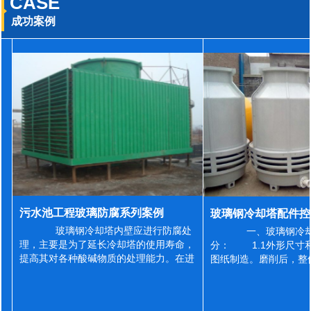
CASE
成功案例
污水池工程玻璃防腐系列案例
玻璃钢冷却塔内壁应进行防腐处
一、玻璃钢冷却
理，主要是为了延长冷却塔的使用寿命，
分： 1.1外形尺寸
提高其对各种酸碱物质的处理能力。在进
图纸制造。磨削后，整
行防腐施工之前，我们需要对玻璃钢冷却
误差为正负2mm，非
塔内壁进行如下处理: 1、除尘处理
差为正负4mm。风管
...
差&l...