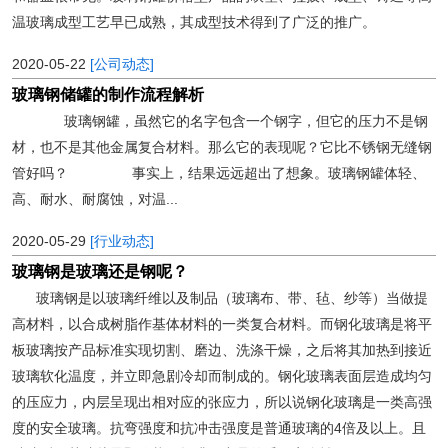
温玻璃成型工艺早已成熟，其成型技术得到了广泛的推广。
2020-05-22
[公司动态]
玻璃钢储罐的制作流程解析
玻璃钢罐，虽然它的名字包含一个钢字，但它的压力不是钢
材，也不是其他金属复合材料。那么它的表现呢？它比不锈钢无缝钢
管好吗？ 事实上，结果远远超出了想象。玻璃钢罐体轻、
高、耐水、耐腐蚀，对温...
2020-05-29
[行业动态]
玻璃钢是玻璃还是钢呢？
玻璃钢是以玻璃纤维以及制品（玻璃布、带、毡、纱等）当做提
高材料，以合成树脂作基体材料的一类复合材料。而钢化玻璃是将平
板玻璃按产品标准实现切割、磨边、洗涤干燥，之后将其加热到接近
玻璃软化温度，并立即急剧冷却而制成的。钢化玻璃表面层造成均匀
的压应力，内层呈现出相对应的张应力，所以说钢化玻璃是一类高强
度的安全玻璃。抗弯强度和抗冲击强度是普通玻璃的4倍及以上。且