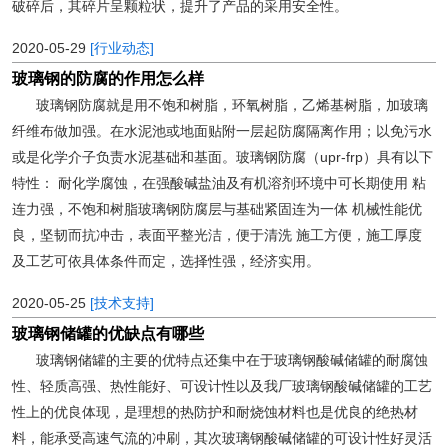
破碎后，其碎片呈颗粒状，提升了产品的采用安全性。
2020-05-29
[行业动态]
玻璃钢的防腐的作用怎么样
玻璃钢防腐就是用不饱和树脂，环氧树脂，乙烯基树脂，加玻璃
纤维布做加强。在水泥池或地面贴附一层起防腐隔离作用；以免污水
或是化学介子负责水泥基础和基面。玻璃钢防腐（upr-frp）具有以下
特性： 耐化学腐蚀，在强酸碱盐油及有机溶剂环境中可长期使用 粘
连力强，不饱和树脂玻璃钢防腐层与基础紧固连为一体 机械性能优
良，坚韧而抗冲击，表面平整光洁，便于清洗 施工方便，施工厚度
及工艺可依具体条件而定，选择性强，经济实用。
2020-05-25
[技术支持]
玻璃钢储罐的优缺点有哪些
玻璃钢储罐的主要的优特点还集中在于玻璃钢酸碱储罐的耐腐蚀
性、轻质高强、热性能好、可设计性以及我厂玻璃钢酸碱储罐的工艺
性上的优良体现，是理想的热防护和耐烧蚀材料也是优良的绝热材
料，能承受高速气流的冲刷，其次玻璃钢酸碱储罐的可设计性好灵活