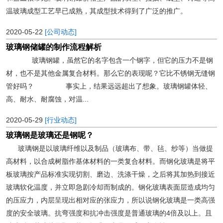
温玻璃成型工艺早已成熟，其成型技术得到了广泛的推广。
2020-05-22
[公司动态]
玻璃钢储罐的制作流程解析
玻璃钢罐，虽然它的名字包含一个钢字，但它的压力不是钢
材，也不是其他金属复合材料。那么它的表现呢？它比不锈钢无缝钢
管好吗？ 事实上，结果远远超出了想象。玻璃钢罐体轻、
高、耐水、耐腐蚀，对温...
2020-05-29
[行业动态]
玻璃钢是玻璃还是钢呢？
玻璃钢是以玻璃纤维以及制品（玻璃布、带、毡、纱等）当做提
高材料，以合成树脂作基体材料的一类复合材料。而钢化玻璃是将平
板玻璃按产品标准实现切割、磨边、洗涤干燥，之后将其加热到接近
玻璃软化温度，并立即急剧冷却而制成的。钢化玻璃表面层造成均匀
的压应力，内层呈现出相对应的张应力，所以说钢化玻璃是一类高强
度的安全玻璃。抗弯强度和抗冲击强度是普通玻璃的4倍及以上。且