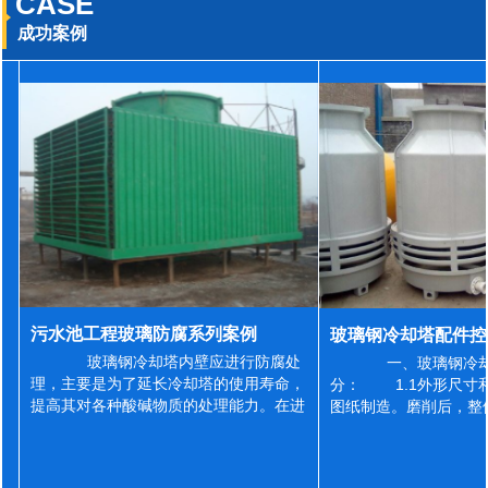
CASE
成功案例
污水池工程玻璃防腐系列案例
玻璃钢冷却塔内壁应进行防腐处
一、玻璃钢冷却
理，主要是为了延长冷却塔的使用寿命，
分： 1.1外形尺寸
提高其对各种酸碱物质的处理能力。在进
图纸制造。磨削后，整
行防腐施工之前，我们需要对玻璃钢冷却
误差为正负2mm，非
塔内壁进行如下处理: 1、除尘处理
差为正负4mm。风管
...
差&l...