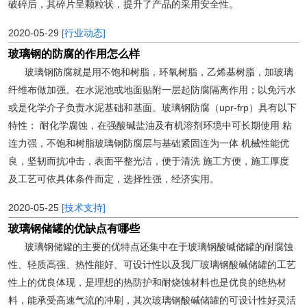
破碎后，其碎片呈颗粒状，提升了产品的采用安全性。
2020-05-29
[行业动态]
玻璃钢的防腐的作用怎么样
玻璃钢防腐就是用不饱和树脂，环氧树脂，乙烯基树脂，加玻璃
纤维布做加强。在水泥池或地面贴附一层起防腐隔离作用；以免污水
或是化学介子负责水泥基础和基面。玻璃钢防腐（upr-frp）具有以下
特性： 耐化学腐蚀，在强酸碱盐油及有机溶剂环境中可长期使用 粘
连力强，不饱和树脂玻璃钢防腐层与基础紧固连为一体 机械性能优
良，坚韧而抗冲击，表面平整光洁，便于清洗 施工方便，施工厚度
及工艺可依具体条件而定，选择性强，经济实用。
2020-05-25
[技术支持]
玻璃钢储罐的优缺点有哪些
玻璃钢储罐的主要的优特点还集中在于玻璃钢酸碱储罐的耐腐蚀
性、轻质高强、热性能好、可设计性以及我厂玻璃钢酸碱储罐的工艺
性上的优良体现，是理想的热防护和耐烧蚀材料也是优良的绝热材
料，能承受高速气流的冲刷，其次玻璃钢酸碱储罐的可设计性好灵活