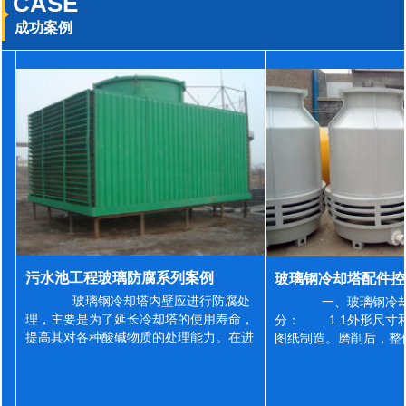
CASE
成功案例
污水池工程玻璃防腐系列案例
玻璃钢冷却塔内壁应进行防腐处
一、玻璃钢冷却
理，主要是为了延长冷却塔的使用寿命，
分： 1.1外形尺寸
提高其对各种酸碱物质的处理能力。在进
图纸制造。磨削后，整
行防腐施工之前，我们需要对玻璃钢冷却
误差为正负2mm，非
塔内壁进行如下处理: 1、除尘处理
差为正负4mm。风管
...
差&l...