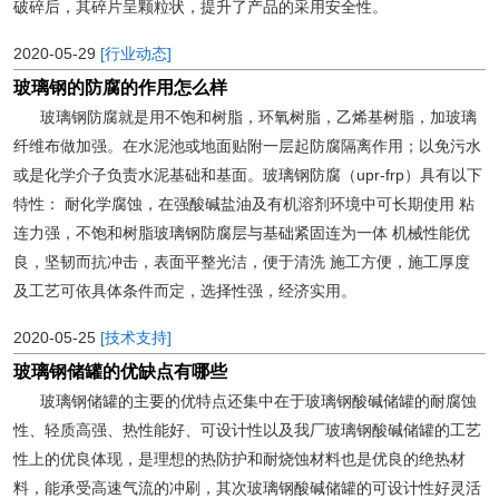
破碎后，其碎片呈颗粒状，提升了产品的采用安全性。
2020-05-29
[行业动态]
玻璃钢的防腐的作用怎么样
玻璃钢防腐就是用不饱和树脂，环氧树脂，乙烯基树脂，加玻璃
纤维布做加强。在水泥池或地面贴附一层起防腐隔离作用；以免污水
或是化学介子负责水泥基础和基面。玻璃钢防腐（upr-frp）具有以下
特性： 耐化学腐蚀，在强酸碱盐油及有机溶剂环境中可长期使用 粘
连力强，不饱和树脂玻璃钢防腐层与基础紧固连为一体 机械性能优
良，坚韧而抗冲击，表面平整光洁，便于清洗 施工方便，施工厚度
及工艺可依具体条件而定，选择性强，经济实用。
2020-05-25
[技术支持]
玻璃钢储罐的优缺点有哪些
玻璃钢储罐的主要的优特点还集中在于玻璃钢酸碱储罐的耐腐蚀
性、轻质高强、热性能好、可设计性以及我厂玻璃钢酸碱储罐的工艺
性上的优良体现，是理想的热防护和耐烧蚀材料也是优良的绝热材
料，能承受高速气流的冲刷，其次玻璃钢酸碱储罐的可设计性好灵活