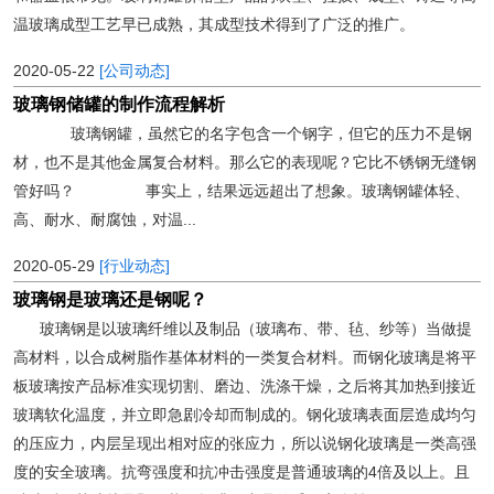
温玻璃成型工艺早已成熟，其成型技术得到了广泛的推广。
2020-05-22
[公司动态]
玻璃钢储罐的制作流程解析
玻璃钢罐，虽然它的名字包含一个钢字，但它的压力不是钢
材，也不是其他金属复合材料。那么它的表现呢？它比不锈钢无缝钢
管好吗？ 事实上，结果远远超出了想象。玻璃钢罐体轻、
高、耐水、耐腐蚀，对温...
2020-05-29
[行业动态]
玻璃钢是玻璃还是钢呢？
玻璃钢是以玻璃纤维以及制品（玻璃布、带、毡、纱等）当做提
高材料，以合成树脂作基体材料的一类复合材料。而钢化玻璃是将平
板玻璃按产品标准实现切割、磨边、洗涤干燥，之后将其加热到接近
玻璃软化温度，并立即急剧冷却而制成的。钢化玻璃表面层造成均匀
的压应力，内层呈现出相对应的张应力，所以说钢化玻璃是一类高强
度的安全玻璃。抗弯强度和抗冲击强度是普通玻璃的4倍及以上。且