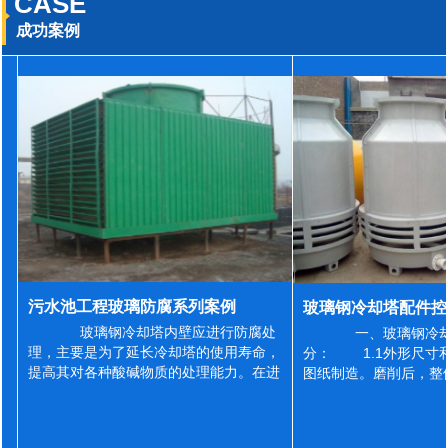
CASE
成功案例
污水池工程玻璃防腐系列案例
玻璃钢冷却塔内壁应进行防腐处
一、玻璃钢冷却
理，主要是为了延长冷却塔的使用寿命，
分： 1.1外形尺寸
提高其对各种酸碱物质的处理能力。在进
图纸制造。磨削后，整
行防腐施工之前，我们需要对玻璃钢冷却
误差为正负2mm，非
塔内壁进行如下处理: 1、除尘处理
差为正负4mm。风管
...
差&l...