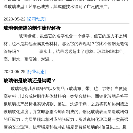
温玻璃成型工艺早已成熟，其成型技术得到了广泛的推广。
2020-05-22
[公司动态]
玻璃钢储罐的制作流程解析
玻璃钢罐，虽然它的名字包含一个钢字，但它的压力不是钢
材，也不是其他金属复合材料。那么它的表现呢？它比不锈钢无缝钢
管好吗？ 事实上，结果远远超出了想象。玻璃钢罐体轻、
高、耐水、耐腐蚀，对温...
2020-05-29
[行业动态]
玻璃钢是玻璃还是钢呢？
玻璃钢是以玻璃纤维以及制品（玻璃布、带、毡、纱等）当做提
高材料，以合成树脂作基体材料的一类复合材料。而钢化玻璃是将平
板玻璃按产品标准实现切割、磨边、洗涤干燥，之后将其加热到接近
玻璃软化温度，并立即急剧冷却而制成的。钢化玻璃表面层造成均匀
的压应力，内层呈现出相对应的张应力，所以说钢化玻璃是一类高强
度的安全玻璃。抗弯强度和抗冲击强度是普通玻璃的4倍及以上。且