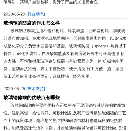
破碎后，其碎片呈颗粒状，提升了产品的采用安全性。
2020-05-29
[行业动态]
玻璃钢的防腐的作用怎么样
玻璃钢防腐就是用不饱和树脂，环氧树脂，乙烯基树脂，加玻璃
纤维布做加强。在水泥池或地面贴附一层起防腐隔离作用；以免污水
或是化学介子负责水泥基础和基面。玻璃钢防腐（upr-frp）具有以下
特性： 耐化学腐蚀，在强酸碱盐油及有机溶剂环境中可长期使用 粘
连力强，不饱和树脂玻璃钢防腐层与基础紧固连为一体 机械性能优
良，坚韧而抗冲击，表面平整光洁，便于清洗 施工方便，施工厚度
及工艺可依具体条件而定，选择性强，经济实用。
2020-05-25
[技术支持]
玻璃钢储罐的优缺点有哪些
玻璃钢储罐的主要的优特点还集中在于玻璃钢酸碱储罐的耐腐蚀
性、轻质高强、热性能好、可设计性以及我厂玻璃钢酸碱储罐的工艺
性上的优良体现，是理想的热防护和耐烧蚀材料也是优良的绝热材
料，能承受高速气流的冲刷，其次玻璃钢酸碱储罐的可设计性好灵活