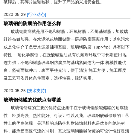
破碎后，其碎片呈颗粒状，提升了产品的采用安全性。
2020-05-29
[行业动态]
玻璃钢的防腐的作用怎么样
玻璃钢防腐就是用不饱和树脂，环氧树脂，乙烯基树脂，加玻璃
纤维布做加强。在水泥池或地面贴附一层起防腐隔离作用；以免污水
或是化学介子负责水泥基础和基面。玻璃钢防腐（upr-frp）具有以下
特性： 耐化学腐蚀，在强酸碱盐油及有机溶剂环境中可长期使用 粘
连力强，不饱和树脂玻璃钢防腐层与基础紧固连为一体 机械性能优
良，坚韧而抗冲击，表面平整光洁，便于清洗 施工方便，施工厚度
及工艺可依具体条件而定，选择性强，经济实用。
2020-05-25
[技术支持]
玻璃钢储罐的优缺点有哪些
玻璃钢储罐的主要的优特点还集中在于玻璃钢酸碱储罐的耐腐蚀
性、轻质高强、热性能好、可设计性以及我厂玻璃钢酸碱储罐的工艺
性上的优良体现，是理想的热防护和耐烧蚀材料也是优良的绝热材
料，能承受高速气流的冲刷，其次玻璃钢酸碱储罐的可设计性好灵活