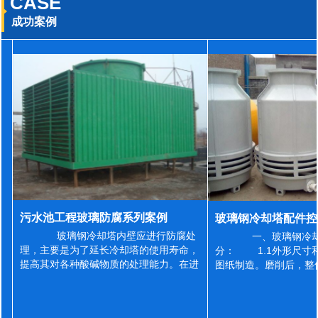
CASE
成功案例
污水池工程玻璃防腐系列案例
玻璃钢冷却塔内壁应进行防腐处
一、玻璃钢冷却
理，主要是为了延长冷却塔的使用寿命，
分： 1.1外形尺寸
提高其对各种酸碱物质的处理能力。在进
图纸制造。磨削后，整
行防腐施工之前，我们需要对玻璃钢冷却
误差为正负2mm，非
塔内壁进行如下处理: 1、除尘处理
差为正负4mm。风管
...
差&l...