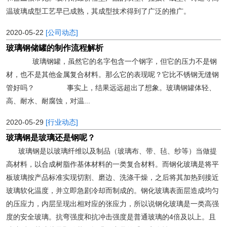
温玻璃成型工艺早已成熟，其成型技术得到了广泛的推广。
2020-05-22
[公司动态]
玻璃钢储罐的制作流程解析
玻璃钢罐，虽然它的名字包含一个钢字，但它的压力不是钢
材，也不是其他金属复合材料。那么它的表现呢？它比不锈钢无缝钢
管好吗？ 事实上，结果远远超出了想象。玻璃钢罐体轻、
高、耐水、耐腐蚀，对温...
2020-05-29
[行业动态]
玻璃钢是玻璃还是钢呢？
玻璃钢是以玻璃纤维以及制品（玻璃布、带、毡、纱等）当做提
高材料，以合成树脂作基体材料的一类复合材料。而钢化玻璃是将平
板玻璃按产品标准实现切割、磨边、洗涤干燥，之后将其加热到接近
玻璃软化温度，并立即急剧冷却而制成的。钢化玻璃表面层造成均匀
的压应力，内层呈现出相对应的张应力，所以说钢化玻璃是一类高强
度的安全玻璃。抗弯强度和抗冲击强度是普通玻璃的4倍及以上。且