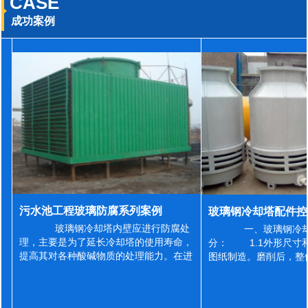
CASE
成功案例
污水池工程玻璃防腐系列案例
玻璃钢冷却塔内壁应进行防腐处
一、玻璃钢冷却
理，主要是为了延长冷却塔的使用寿命，
分： 1.1外形尺寸
提高其对各种酸碱物质的处理能力。在进
图纸制造。磨削后，整
行防腐施工之前，我们需要对玻璃钢冷却
误差为正负2mm，非
塔内壁进行如下处理: 1、除尘处理
差为正负4mm。风管
...
差&l...