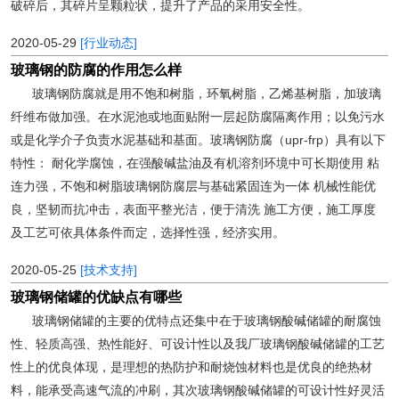
破碎后，其碎片呈颗粒状，提升了产品的采用安全性。
2020-05-29
[行业动态]
玻璃钢的防腐的作用怎么样
玻璃钢防腐就是用不饱和树脂，环氧树脂，乙烯基树脂，加玻璃
纤维布做加强。在水泥池或地面贴附一层起防腐隔离作用；以免污水
或是化学介子负责水泥基础和基面。玻璃钢防腐（upr-frp）具有以下
特性： 耐化学腐蚀，在强酸碱盐油及有机溶剂环境中可长期使用 粘
连力强，不饱和树脂玻璃钢防腐层与基础紧固连为一体 机械性能优
良，坚韧而抗冲击，表面平整光洁，便于清洗 施工方便，施工厚度
及工艺可依具体条件而定，选择性强，经济实用。
2020-05-25
[技术支持]
玻璃钢储罐的优缺点有哪些
玻璃钢储罐的主要的优特点还集中在于玻璃钢酸碱储罐的耐腐蚀
性、轻质高强、热性能好、可设计性以及我厂玻璃钢酸碱储罐的工艺
性上的优良体现，是理想的热防护和耐烧蚀材料也是优良的绝热材
料，能承受高速气流的冲刷，其次玻璃钢酸碱储罐的可设计性好灵活