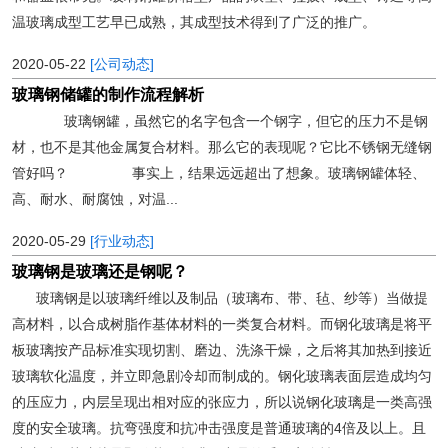
温玻璃成型工艺早已成熟，其成型技术得到了广泛的推广。
2020-05-22
[公司动态]
玻璃钢储罐的制作流程解析
玻璃钢罐，虽然它的名字包含一个钢字，但它的压力不是钢
材，也不是其他金属复合材料。那么它的表现呢？它比不锈钢无缝钢
管好吗？ 事实上，结果远远超出了想象。玻璃钢罐体轻、
高、耐水、耐腐蚀，对温...
2020-05-29
[行业动态]
玻璃钢是玻璃还是钢呢？
玻璃钢是以玻璃纤维以及制品（玻璃布、带、毡、纱等）当做提
高材料，以合成树脂作基体材料的一类复合材料。而钢化玻璃是将平
板玻璃按产品标准实现切割、磨边、洗涤干燥，之后将其加热到接近
玻璃软化温度，并立即急剧冷却而制成的。钢化玻璃表面层造成均匀
的压应力，内层呈现出相对应的张应力，所以说钢化玻璃是一类高强
度的安全玻璃。抗弯强度和抗冲击强度是普通玻璃的4倍及以上。且