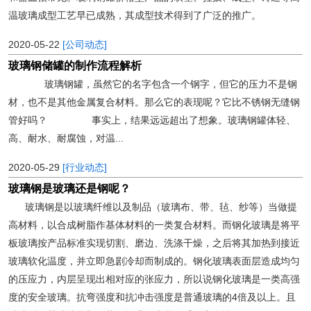
温玻璃成型工艺早已成熟，其成型技术得到了广泛的推广。
2020-05-22
[公司动态]
玻璃钢储罐的制作流程解析
玻璃钢罐，虽然它的名字包含一个钢字，但它的压力不是钢
材，也不是其他金属复合材料。那么它的表现呢？它比不锈钢无缝钢
管好吗？ 事实上，结果远远超出了想象。玻璃钢罐体轻、
高、耐水、耐腐蚀，对温...
2020-05-29
[行业动态]
玻璃钢是玻璃还是钢呢？
玻璃钢是以玻璃纤维以及制品（玻璃布、带、毡、纱等）当做提
高材料，以合成树脂作基体材料的一类复合材料。而钢化玻璃是将平
板玻璃按产品标准实现切割、磨边、洗涤干燥，之后将其加热到接近
玻璃软化温度，并立即急剧冷却而制成的。钢化玻璃表面层造成均匀
的压应力，内层呈现出相对应的张应力，所以说钢化玻璃是一类高强
度的安全玻璃。抗弯强度和抗冲击强度是普通玻璃的4倍及以上。且