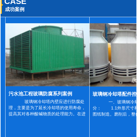
CASE
成功案例
污水池工程玻璃防腐系列案例
玻璃钢冷却塔内壁应进行防腐处
一、玻璃钢冷却
理，主要是为了延长冷却塔的使用寿命，
分： 1.1外形尺寸
提高其对各种酸碱物质的处理能力。在进
图纸制造。磨削后，整
行防腐施工之前，我们需要对玻璃钢冷却
误差为正负2mm，非
塔内壁进行如下处理: 1、除尘处理
差为正负4mm。风管
...
差&l...