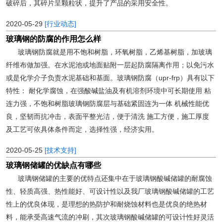
破碎后，其碎片呈颗粒状，提升了产品的采用安全性。
2020-05-29
[行业动态]
玻璃钢的防腐的作用怎么样
玻璃钢防腐就是用不饱和树脂，环氧树脂，乙烯基树脂，加玻璃
纤维布做加强。在水泥池或地面贴附一层起防腐隔离作用；以免污水
或是化学介子负责水泥基础和基面。玻璃钢防腐（upr-frp）具有以下
特性： 耐化学腐蚀，在强酸碱盐油及有机溶剂环境中可长期使用 粘
连力强，不饱和树脂玻璃钢防腐层与基础紧固连为一体 机械性能优
良，坚韧而抗冲击，表面平整光洁，便于清洗 施工方便，施工厚度
及工艺可依具体条件而定，选择性强，经济实用。
2020-05-25
[技术支持]
玻璃钢储罐的优缺点有哪些
玻璃钢储罐的主要的优特点还集中在于玻璃钢酸碱储罐的耐腐蚀
性、轻质高强、热性能好、可设计性以及我厂玻璃钢酸碱储罐的工艺
性上的优良体现，是理想的热防护和耐烧蚀材料也是优良的绝热材
料，能承受高速气流的冲刷，其次玻璃钢酸碱储罐的可设计性好灵活