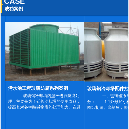
CASE
成功案例
污水池工程玻璃防腐系列案例
玻璃钢冷却塔内壁应进行防腐处
一、玻璃钢冷却
理，主要是为了延长冷却塔的使用寿命，
分： 1.1外形尺寸
提高其对各种酸碱物质的处理能力。在进
图纸制造。磨削后，整
行防腐施工之前，我们需要对玻璃钢冷却
误差为正负2mm，非
塔内壁进行如下处理: 1、除尘处理
差为正负4mm。风管
...
差&l...