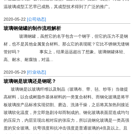
温玻璃成型工艺早已成熟，其成型技术得到了广泛的推广。
2020-05-22
[公司动态]
玻璃钢储罐的制作流程解析
玻璃钢罐，虽然它的名字包含一个钢字，但它的压力不是钢
材，也不是其他金属复合材料。那么它的表现呢？它比不锈钢无缝钢
管好吗？ 事实上，结果远远超出了想象。玻璃钢罐体轻、
高、耐水、耐腐蚀，对温...
2020-05-29
[行业动态]
玻璃钢是玻璃还是钢呢？
玻璃钢是以玻璃纤维以及制品（玻璃布、带、毡、纱等）当做提
高材料，以合成树脂作基体材料的一类复合材料。而钢化玻璃是将平
板玻璃按产品标准实现切割、磨边、洗涤干燥，之后将其加热到接近
玻璃软化温度，并立即急剧冷却而制成的。钢化玻璃表面层造成均匀
的压应力，内层呈现出相对应的张应力，所以说钢化玻璃是一类高强
度的安全玻璃。抗弯强度和抗冲击强度是普通玻璃的4倍及以上。且