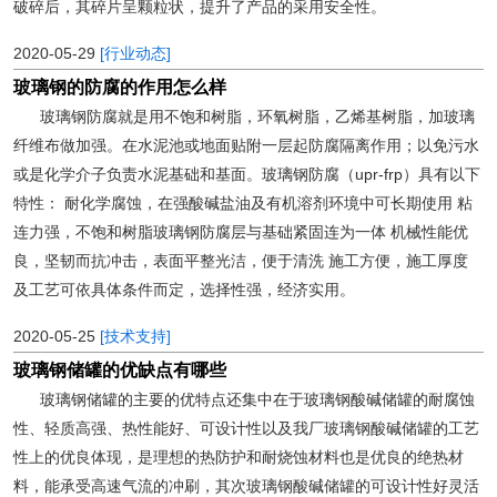
破碎后，其碎片呈颗粒状，提升了产品的采用安全性。
2020-05-29
[行业动态]
玻璃钢的防腐的作用怎么样
玻璃钢防腐就是用不饱和树脂，环氧树脂，乙烯基树脂，加玻璃
纤维布做加强。在水泥池或地面贴附一层起防腐隔离作用；以免污水
或是化学介子负责水泥基础和基面。玻璃钢防腐（upr-frp）具有以下
特性： 耐化学腐蚀，在强酸碱盐油及有机溶剂环境中可长期使用 粘
连力强，不饱和树脂玻璃钢防腐层与基础紧固连为一体 机械性能优
良，坚韧而抗冲击，表面平整光洁，便于清洗 施工方便，施工厚度
及工艺可依具体条件而定，选择性强，经济实用。
2020-05-25
[技术支持]
玻璃钢储罐的优缺点有哪些
玻璃钢储罐的主要的优特点还集中在于玻璃钢酸碱储罐的耐腐蚀
性、轻质高强、热性能好、可设计性以及我厂玻璃钢酸碱储罐的工艺
性上的优良体现，是理想的热防护和耐烧蚀材料也是优良的绝热材
料，能承受高速气流的冲刷，其次玻璃钢酸碱储罐的可设计性好灵活