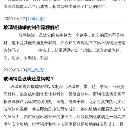
温玻璃成型工艺早已成熟，其成型技术得到了广泛的推广。
2020-05-22
[公司动态]
玻璃钢储罐的制作流程解析
玻璃钢罐，虽然它的名字包含一个钢字，但它的压力不是钢
材，也不是其他金属复合材料。那么它的表现呢？它比不锈钢无缝钢
管好吗？ 事实上，结果远远超出了想象。玻璃钢罐体轻、
高、耐水、耐腐蚀，对温...
2020-05-29
[行业动态]
玻璃钢是玻璃还是钢呢？
玻璃钢是以玻璃纤维以及制品（玻璃布、带、毡、纱等）当做提
高材料，以合成树脂作基体材料的一类复合材料。而钢化玻璃是将平
板玻璃按产品标准实现切割、磨边、洗涤干燥，之后将其加热到接近
玻璃软化温度，并立即急剧冷却而制成的。钢化玻璃表面层造成均匀
的压应力，内层呈现出相对应的张应力，所以说钢化玻璃是一类高强
度的安全玻璃。抗弯强度和抗冲击强度是普通玻璃的4倍及以上。且