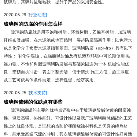
破碎后，其碎片呈颗粒状，提升了产品的采用安全性。
2020-05-29
[行业动态]
玻璃钢的防腐的作用怎么样
玻璃钢防腐就是用不饱和树脂，环氧树脂，乙烯基树脂，加玻璃
纤维布做加强。在水泥池或地面贴附一层起防腐隔离作用；以免污水
或是化学介子负责水泥基础和基面。玻璃钢防腐（upr-frp）具有以下
特性： 耐化学腐蚀，在强酸碱盐油及有机溶剂环境中可长期使用 粘
连力强，不饱和树脂玻璃钢防腐层与基础紧固连为一体 机械性能优
良，坚韧而抗冲击，表面平整光洁，便于清洗 施工方便，施工厚度
及工艺可依具体条件而定，选择性强，经济实用。
2020-05-25
[技术支持]
玻璃钢储罐的优缺点有哪些
玻璃钢储罐的主要的优特点还集中在于玻璃钢酸碱储罐的耐腐蚀
性、轻质高强、热性能好、可设计性以及我厂玻璃钢酸碱储罐的工艺
性上的优良体现，是理想的热防护和耐烧蚀材料也是优良的绝热材
料，能承受高速气流的冲刷，其次玻璃钢酸碱储罐的可设计性好灵活