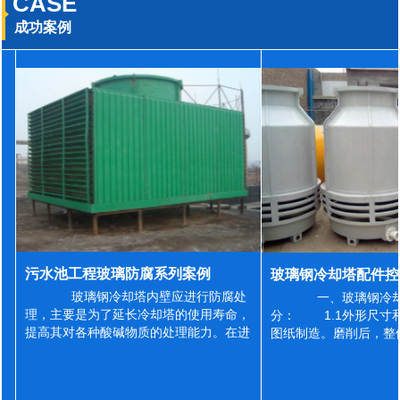
CASE
成功案例
污水池工程玻璃防腐系列案例
玻璃钢冷却塔内壁应进行防腐处
一、玻璃钢冷却
理，主要是为了延长冷却塔的使用寿命，
分： 1.1外形尺寸
提高其对各种酸碱物质的处理能力。在进
图纸制造。磨削后，整
行防腐施工之前，我们需要对玻璃钢冷却
误差为正负2mm，非
塔内壁进行如下处理: 1、除尘处理
差为正负4mm。风管
...
差&l...