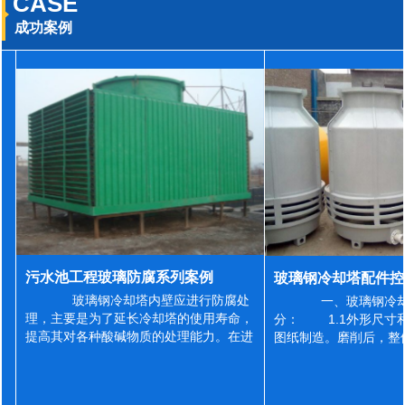
CASE
成功案例
污水池工程玻璃防腐系列案例
玻璃钢冷却塔内壁应进行防腐处
一、玻璃钢冷却
理，主要是为了延长冷却塔的使用寿命，
分： 1.1外形尺寸
提高其对各种酸碱物质的处理能力。在进
图纸制造。磨削后，整
行防腐施工之前，我们需要对玻璃钢冷却
误差为正负2mm，非
塔内壁进行如下处理: 1、除尘处理
差为正负4mm。风管
...
差&l...