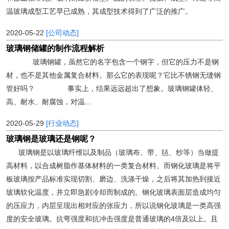
温玻璃成型工艺早已成熟，其成型技术得到了广泛的推广。
2020-05-22
[公司动态]
玻璃钢储罐的制作流程解析
玻璃钢罐，虽然它的名字包含一个钢字，但它的压力不是钢
材，也不是其他金属复合材料。那么它的表现呢？它比不锈钢无缝钢
管好吗？ 事实上，结果远远超出了想象。玻璃钢罐体轻、
高、耐水、耐腐蚀，对温...
2020-05-29
[行业动态]
玻璃钢是玻璃还是钢呢？
玻璃钢是以玻璃纤维以及制品（玻璃布、带、毡、纱等）当做提
高材料，以合成树脂作基体材料的一类复合材料。而钢化玻璃是将平
板玻璃按产品标准实现切割、磨边、洗涤干燥，之后将其加热到接近
玻璃软化温度，并立即急剧冷却而制成的。钢化玻璃表面层造成均匀
的压应力，内层呈现出相对应的张应力，所以说钢化玻璃是一类高强
度的安全玻璃。抗弯强度和抗冲击强度是普通玻璃的4倍及以上。且