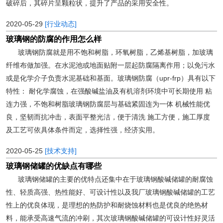
破碎后，其碎片呈颗粒状，提升了产品的采用安全性。
2020-05-29
[行业动态]
玻璃钢的防腐的作用怎么样
玻璃钢防腐就是用不饱和树脂，环氧树脂，乙烯基树脂，加玻璃
纤维布做加强。在水泥池或地面贴附一层起防腐隔离作用；以免污水
或是化学介子负责水泥基础和基面。玻璃钢防腐（upr-frp）具有以下
特性： 耐化学腐蚀，在强酸碱盐油及有机溶剂环境中可长期使用 粘
连力强，不饱和树脂玻璃钢防腐层与基础紧固连为一体 机械性能优
良，坚韧而抗冲击，表面平整光洁，便于清洗 施工方便，施工厚度
及工艺可依具体条件而定，选择性强，经济实用。
2020-05-25
[技术支持]
玻璃钢储罐的优缺点有哪些
玻璃钢储罐的主要的优特点还集中在于玻璃钢酸碱储罐的耐腐蚀
性、轻质高强、热性能好、可设计性以及我厂玻璃钢酸碱储罐的工艺
性上的优良体现，是理想的热防护和耐烧蚀材料也是优良的绝热材
料，能承受高速气流的冲刷，其次玻璃钢酸碱储罐的可设计性好灵活