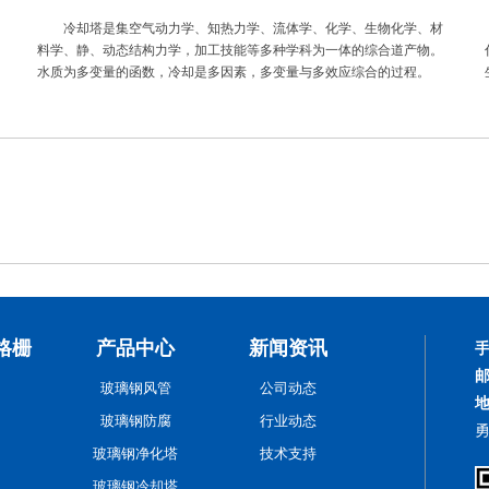
冷却塔是集空气动力学、知热力学、流体学、化学、生物化学、材
料学、静、动态结构力学，加工技能等多种学科为一体的综合道产物。
水质为多变量的函数，冷却是多因素，多变量与多效应综合的过程。
玻璃钢生物除臭塔的发展（中篇）-作用和应用
玻璃钢有机废气吸收塔
格栅
产品中心
新闻资讯
玻璃钢风管
公司动态
玻璃钢防腐
行业动态
玻璃钢净化塔
技术支持
型玻璃钢高浓度酸雾净化塔
玻璃钢废气净化塔
玻璃钢冷却塔