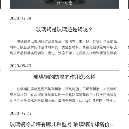
行业动态
2020-05-29
玻璃钢是玻璃还是钢呢？
玻璃钢是以玻璃纤维以及制品（玻璃布、带、毡、纱等）当做提高
材料，以合成树脂作基体材料的一类复合材料。而钢化玻璃是将平板玻
璃按产品标准实现切割、磨边、洗涤干燥，之后将其加热到接近玻璃软
化温度，并立即急剧冷却而制成的。钢化玻璃表面层造成均匀的压应
力，内层呈现出相对应的张应力，所以说钢化玻璃是一类高强度的安全
2020-05-29
玻璃。抗弯强度和抗冲击强度是普通玻璃的4倍及以上。且破碎后，其碎
璃钢防腐工程（三）
玻璃钢防腐工程（二）
片呈颗粒状，提升了产品的采用安全性。
玻璃钢的防腐的作用怎么样
玻璃钢防腐就是用不饱和树脂，环氧树脂，乙烯基树脂，加玻璃纤
维布做加强。在水泥池或地面贴附一层起防腐隔离作用；以免污水或是
耐
化学介子负责水泥基础和基面。玻璃钢防腐（upr-frp）具有以下特性：
耐化学腐蚀，在强酸碱盐油及有机溶剂环境中可长期使用 粘连力强，不
饱和树脂玻璃钢防腐层与基础紧固连为一体 机械性能优良，坚韧而抗冲
2020-05-25
击，表面平整光洁，便于清洗 施工方便，施工厚度及工艺可依具体条件
而定，选择性强，经济实用。
玻璃钢冷却塔有哪几种型号 玻璃钢冷却塔价格贵吗