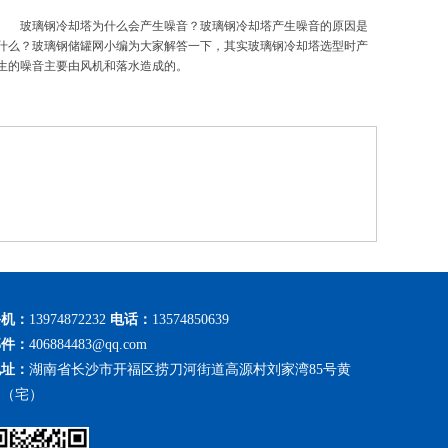
玻璃钢冷却塔为什么会产生噪音？玻璃钢冷却塔产生噪音的原因是
什么？玻璃钢储罐网小编为大家解答一下，其实玻璃钢冷却塔选型时产
生的噪音主要由风机和落水造成的。
玻璃钢酸雾(废气)净化塔
手机：
13974872232
电话：
13574850639
邮件：
406884483@qq.com
地址：
湖南省长沙市开福区捞刀河街道高源村刘家湾85号黄
勇（宅）
玻璃钢洗涤塔