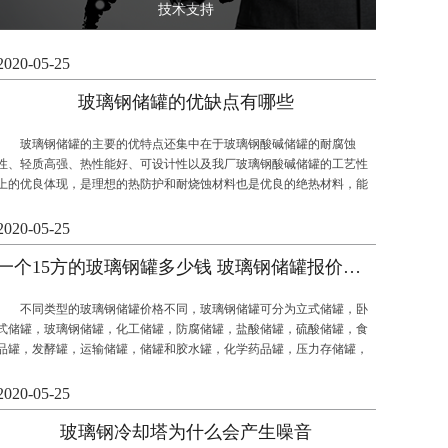
技术支持
2020-05-25
玻璃钢储罐的优缺点有哪些
玻璃钢储罐的主要的优特点还集中在于玻璃钢酸碱储罐的耐腐蚀
性、轻质高强、热性能好、可设计性以及我厂玻璃钢酸碱储罐的工艺性
上的优良体现，是理想的热防护和耐烧蚀材料也是优良的绝热材料，能
承受高速气流的冲刷，其次玻璃钢酸碱储罐的可设计性好灵活地设计出
各种结构产品，可以根据客户所需充分选择材料来满足产品的性能。
2020-05-25
玻璃钢防腐工程（一）
一个15方的玻璃钢罐多少钱 玻璃钢储罐报价价格因素
不同类型的玻璃钢储罐价格不同，玻璃钢储罐可分为立式储罐，卧
式储罐，玻璃钢储罐，化工储罐，防腐储罐，盐酸储罐，硫酸储罐，食
品罐，发酵罐，运输储罐，储罐和胶水罐，化学药品罐，压力存储罐，
酱油罐，硝酸存储罐等。想了解一个15方的玻璃钢罐多少钱？可以直接
咨询我公司了解最新的玻璃钢储罐报价。
2020-05-25
玻璃钢冷却塔为什么会产生噪音