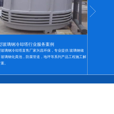
型玻璃钢冷却塔行业服务案例
上海中建安
型玻璃钢冷却塔直售厂家兴昌环保，专业提供:玻璃钢储
湖南兴昌环保
，玻璃钢化粪池，防腐管道，地坪等系列产品工程施工解
冷却塔生产的
方案。
产能力与市场
种类齐全、市