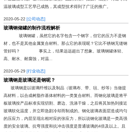
温玻璃成型工艺早已成熟，其成型技术得到了广泛的推广。
2020-05-22
[公司动态]
玻璃钢储罐的制作流程解析
玻璃钢罐，虽然它的名字包含一个钢字，但它的压力不是钢
材，也不是其他金属复合材料。那么它的表现呢？它比不锈钢无缝钢
管好吗？ 事实上，结果远远超出了想象。玻璃钢罐体轻、
高、耐水、耐腐蚀，对温...
2020-05-29
[行业动态]
玻璃钢是玻璃还是钢呢？
玻璃钢是以玻璃纤维以及制品（玻璃布、带、毡、纱等）当做提
高材料，以合成树脂作基体材料的一类复合材料。而钢化玻璃是将平
板玻璃按产品标准实现切割、磨边、洗涤干燥，之后将其加热到接近
玻璃软化温度，并立即急剧冷却而制成的。钢化玻璃表面层造成均匀
的压应力，内层呈现出相对应的张应力，所以说钢化玻璃是一类高强
度的安全玻璃。抗弯强度和抗冲击强度是普通玻璃的4倍及以上。且