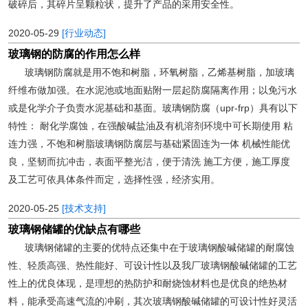
破碎后，其碎片呈颗粒状，提升了产品的采用安全性。
2020-05-29
[行业动态]
玻璃钢的防腐的作用怎么样
玻璃钢防腐就是用不饱和树脂，环氧树脂，乙烯基树脂，加玻璃
纤维布做加强。在水泥池或地面贴附一层起防腐隔离作用；以免污水
或是化学介子负责水泥基础和基面。玻璃钢防腐（upr-frp）具有以下
特性： 耐化学腐蚀，在强酸碱盐油及有机溶剂环境中可长期使用 粘
连力强，不饱和树脂玻璃钢防腐层与基础紧固连为一体 机械性能优
良，坚韧而抗冲击，表面平整光洁，便于清洗 施工方便，施工厚度
及工艺可依具体条件而定，选择性强，经济实用。
2020-05-25
[技术支持]
玻璃钢储罐的优缺点有哪些
玻璃钢储罐的主要的优特点还集中在于玻璃钢酸碱储罐的耐腐蚀
性、轻质高强、热性能好、可设计性以及我厂玻璃钢酸碱储罐的工艺
性上的优良体现，是理想的热防护和耐烧蚀材料也是优良的绝热材
料，能承受高速气流的冲刷，其次玻璃钢酸碱储罐的可设计性好灵活