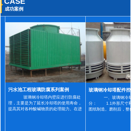
CASE
成功案例
污水池工程玻璃防腐系列案例
玻璃钢冷却塔内壁应进行防腐处
一、玻璃钢冷却
理，主要是为了延长冷却塔的使用寿命，
分： 1.1外形尺寸
提高其对各种酸碱物质的处理能力。在进
图纸制造。磨削后，整
行防腐施工之前，我们需要对玻璃钢冷却
误差为正负2mm，非
塔内壁进行如下处理: 1、除尘处理
差为正负4mm。风管
...
差&l...