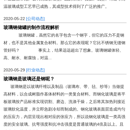
温玻璃成型工艺早已成熟，其成型技术得到了广泛的推广。
2020-05-22
[公司动态]
玻璃钢储罐的制作流程解析
玻璃钢罐，虽然它的名字包含一个钢字，但它的压力不是钢
材，也不是其他金属复合材料。那么它的表现呢？它比不锈钢无缝钢
管好吗？ 事实上，结果远远超出了想象。玻璃钢罐体轻、
高、耐水、耐腐蚀，对温...
2020-05-29
[行业动态]
玻璃钢是玻璃还是钢呢？
玻璃钢是以玻璃纤维以及制品（玻璃布、带、毡、纱等）当做提
高材料，以合成树脂作基体材料的一类复合材料。而钢化玻璃是将平
板玻璃按产品标准实现切割、磨边、洗涤干燥，之后将其加热到接近
玻璃软化温度，并立即急剧冷却而制成的。钢化玻璃表面层造成均匀
的压应力，内层呈现出相对应的张应力，所以说钢化玻璃是一类高强
度的安全玻璃。抗弯强度和抗冲击强度是普通玻璃的4倍及以上。且