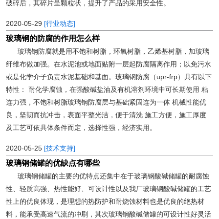
破碎后，其碎片呈颗粒状，提升了产品的采用安全性。
2020-05-29
[行业动态]
玻璃钢的防腐的作用怎么样
玻璃钢防腐就是用不饱和树脂，环氧树脂，乙烯基树脂，加玻璃
纤维布做加强。在水泥池或地面贴附一层起防腐隔离作用；以免污水
或是化学介子负责水泥基础和基面。玻璃钢防腐（upr-frp）具有以下
特性： 耐化学腐蚀，在强酸碱盐油及有机溶剂环境中可长期使用 粘
连力强，不饱和树脂玻璃钢防腐层与基础紧固连为一体 机械性能优
良，坚韧而抗冲击，表面平整光洁，便于清洗 施工方便，施工厚度
及工艺可依具体条件而定，选择性强，经济实用。
2020-05-25
[技术支持]
玻璃钢储罐的优缺点有哪些
玻璃钢储罐的主要的优特点还集中在于玻璃钢酸碱储罐的耐腐蚀
性、轻质高强、热性能好、可设计性以及我厂玻璃钢酸碱储罐的工艺
性上的优良体现，是理想的热防护和耐烧蚀材料也是优良的绝热材
料，能承受高速气流的冲刷，其次玻璃钢酸碱储罐的可设计性好灵活