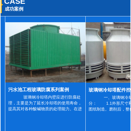
CASE
成功案例
污水池工程玻璃防腐系列案例
玻璃钢冷却塔内壁应进行防腐处
一、玻璃钢冷却
理，主要是为了延长冷却塔的使用寿命，
分： 1.1外形尺寸
提高其对各种酸碱物质的处理能力。在进
图纸制造。磨削后，整
行防腐施工之前，我们需要对玻璃钢冷却
误差为正负2mm，非
塔内壁进行如下处理: 1、除尘处理
差为正负4mm。风管
...
差&l...