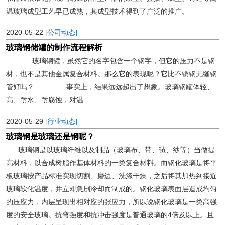
温玻璃成型工艺早已成熟，其成型技术得到了广泛的推广。
2020-05-22
[公司动态]
玻璃钢储罐的制作流程解析
玻璃钢罐，虽然它的名字包含一个钢字，但它的压力不是钢
材，也不是其他金属复合材料。那么它的表现呢？它比不锈钢无缝钢
管好吗？ 事实上，结果远远超出了想象。玻璃钢罐体轻、
高、耐水、耐腐蚀，对温...
2020-05-29
[行业动态]
玻璃钢是玻璃还是钢呢？
玻璃钢是以玻璃纤维以及制品（玻璃布、带、毡、纱等）当做提
高材料，以合成树脂作基体材料的一类复合材料。而钢化玻璃是将平
板玻璃按产品标准实现切割、磨边、洗涤干燥，之后将其加热到接近
玻璃软化温度，并立即急剧冷却而制成的。钢化玻璃表面层造成均匀
的压应力，内层呈现出相对应的张应力，所以说钢化玻璃是一类高强
度的安全玻璃。抗弯强度和抗冲击强度是普通玻璃的4倍及以上。且