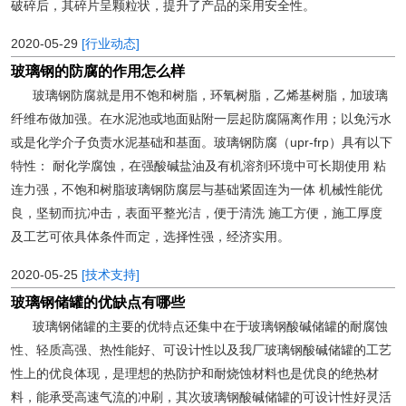
破碎后，其碎片呈颗粒状，提升了产品的采用安全性。
2020-05-29
[行业动态]
玻璃钢的防腐的作用怎么样
玻璃钢防腐就是用不饱和树脂，环氧树脂，乙烯基树脂，加玻璃
纤维布做加强。在水泥池或地面贴附一层起防腐隔离作用；以免污水
或是化学介子负责水泥基础和基面。玻璃钢防腐（upr-frp）具有以下
特性： 耐化学腐蚀，在强酸碱盐油及有机溶剂环境中可长期使用 粘
连力强，不饱和树脂玻璃钢防腐层与基础紧固连为一体 机械性能优
良，坚韧而抗冲击，表面平整光洁，便于清洗 施工方便，施工厚度
及工艺可依具体条件而定，选择性强，经济实用。
2020-05-25
[技术支持]
玻璃钢储罐的优缺点有哪些
玻璃钢储罐的主要的优特点还集中在于玻璃钢酸碱储罐的耐腐蚀
性、轻质高强、热性能好、可设计性以及我厂玻璃钢酸碱储罐的工艺
性上的优良体现，是理想的热防护和耐烧蚀材料也是优良的绝热材
料，能承受高速气流的冲刷，其次玻璃钢酸碱储罐的可设计性好灵活