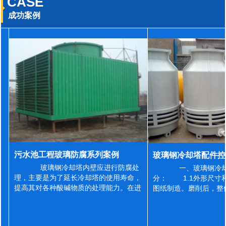
CASE
成功案例
污水池工程玻璃防腐系列案例
玻璃钢冷却塔内壁应进行防腐处
一、玻璃钢冷却
理，主要是为了延长冷却塔的使用寿命，
分： 1.1外形尺寸
提高其对各种酸碱物质的处理能力。在进
图纸制造。磨削后，整
行防腐施工之前，我们需要对玻璃钢冷却
误差为正负2mm，非
塔内壁进行如下处理: 1、除尘处理
差为正负4mm。风管
...
差&l...