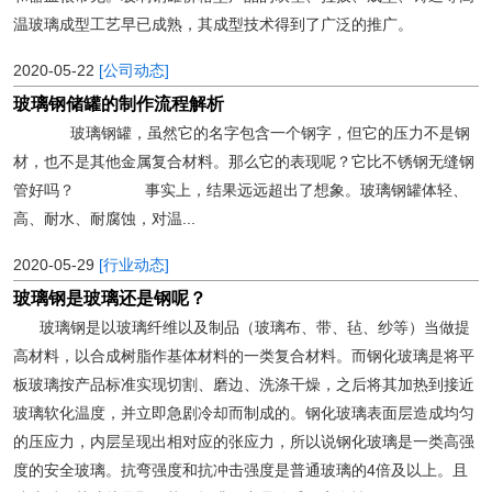
温玻璃成型工艺早已成熟，其成型技术得到了广泛的推广。
2020-05-22
[公司动态]
玻璃钢储罐的制作流程解析
玻璃钢罐，虽然它的名字包含一个钢字，但它的压力不是钢
材，也不是其他金属复合材料。那么它的表现呢？它比不锈钢无缝钢
管好吗？ 事实上，结果远远超出了想象。玻璃钢罐体轻、
高、耐水、耐腐蚀，对温...
2020-05-29
[行业动态]
玻璃钢是玻璃还是钢呢？
玻璃钢是以玻璃纤维以及制品（玻璃布、带、毡、纱等）当做提
高材料，以合成树脂作基体材料的一类复合材料。而钢化玻璃是将平
板玻璃按产品标准实现切割、磨边、洗涤干燥，之后将其加热到接近
玻璃软化温度，并立即急剧冷却而制成的。钢化玻璃表面层造成均匀
的压应力，内层呈现出相对应的张应力，所以说钢化玻璃是一类高强
度的安全玻璃。抗弯强度和抗冲击强度是普通玻璃的4倍及以上。且