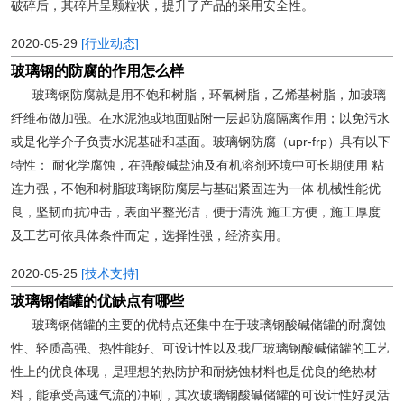
破碎后，其碎片呈颗粒状，提升了产品的采用安全性。
2020-05-29
[行业动态]
玻璃钢的防腐的作用怎么样
玻璃钢防腐就是用不饱和树脂，环氧树脂，乙烯基树脂，加玻璃
纤维布做加强。在水泥池或地面贴附一层起防腐隔离作用；以免污水
或是化学介子负责水泥基础和基面。玻璃钢防腐（upr-frp）具有以下
特性： 耐化学腐蚀，在强酸碱盐油及有机溶剂环境中可长期使用 粘
连力强，不饱和树脂玻璃钢防腐层与基础紧固连为一体 机械性能优
良，坚韧而抗冲击，表面平整光洁，便于清洗 施工方便，施工厚度
及工艺可依具体条件而定，选择性强，经济实用。
2020-05-25
[技术支持]
玻璃钢储罐的优缺点有哪些
玻璃钢储罐的主要的优特点还集中在于玻璃钢酸碱储罐的耐腐蚀
性、轻质高强、热性能好、可设计性以及我厂玻璃钢酸碱储罐的工艺
性上的优良体现，是理想的热防护和耐烧蚀材料也是优良的绝热材
料，能承受高速气流的冲刷，其次玻璃钢酸碱储罐的可设计性好灵活