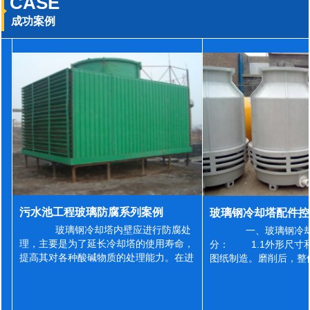
CASE
成功案例
污水池工程玻璃防腐系列案例
玻璃钢冷却塔内壁应进行防腐处
一、玻璃钢冷却
理，主要是为了延长冷却塔的使用寿命，
分： 1.1外形尺寸
提高其对各种酸碱物质的处理能力。在进
图纸制造。磨削后，整
行防腐施工之前，我们需要对玻璃钢冷却
误差为正负2mm，非
塔内壁进行如下处理: 1、除尘处理
差为正负4mm。风管
...
差&l...