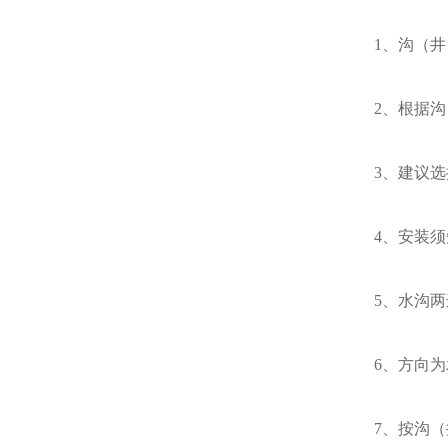
1、沟（井）
2、根据沟（
3、建议选择
4、安装须知
5、水沟两边
6、方向为承
7、按沟（井