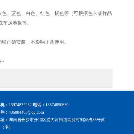
色、蓝色、白色、红色、橘色等（可根据色卡或样品
洗车房地板等。
够正确安装，不影响正常使用。
~
手机：
13974872232
电话：
13574850639
邮件：
406884483@qq.com
地址：
湖南省长沙市开福区捞刀河街道高源村刘家湾85号黄
勇（宅）