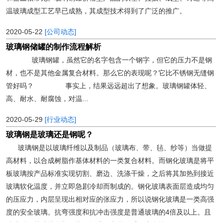
温玻璃成型工艺早已成熟，其成型技术得到了广泛的推广。
2020-05-22
[公司动态]
玻璃钢储罐的制作流程解析
玻璃钢罐，虽然它的名字包含一个钢字，但它的压力不是钢
材，也不是其他金属复合材料。那么它的表现呢？它比不锈钢无缝钢
管好吗？ 事实上，结果远远超出了想象。玻璃钢罐体轻、
高、耐水、耐腐蚀，对温...
2020-05-29
[行业动态]
玻璃钢是玻璃还是钢呢？
玻璃钢是以玻璃纤维以及制品（玻璃布、带、毡、纱等）当做提
高材料，以合成树脂作基体材料的一类复合材料。而钢化玻璃是将平
板玻璃按产品标准实现切割、磨边、洗涤干燥，之后将其加热到接近
玻璃软化温度，并立即急剧冷却而制成的。钢化玻璃表面层造成均匀
的压应力，内层呈现出相对应的张应力，所以说钢化玻璃是一类高强
度的安全玻璃。抗弯强度和抗冲击强度是普通玻璃的4倍及以上。且