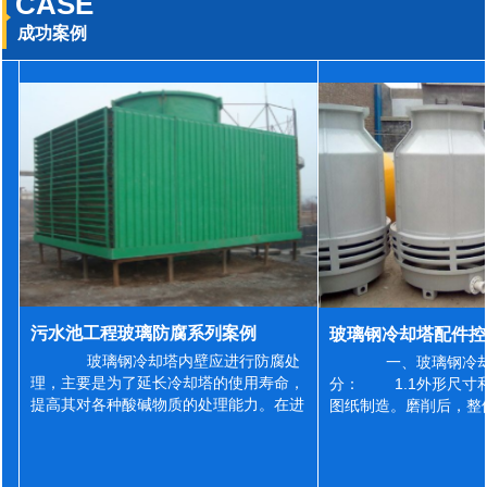
CASE
成功案例
污水池工程玻璃防腐系列案例
玻璃钢冷却塔内壁应进行防腐处
一、玻璃钢冷却
理，主要是为了延长冷却塔的使用寿命，
分： 1.1外形尺寸
提高其对各种酸碱物质的处理能力。在进
图纸制造。磨削后，整
行防腐施工之前，我们需要对玻璃钢冷却
误差为正负2mm，非
塔内壁进行如下处理: 1、除尘处理
差为正负4mm。风管
...
差&l...