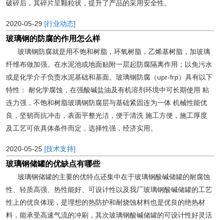
破碎后，其碎片呈颗粒状，提升了产品的采用安全性。
2020-05-29
[行业动态]
玻璃钢的防腐的作用怎么样
玻璃钢防腐就是用不饱和树脂，环氧树脂，乙烯基树脂，加玻璃
纤维布做加强。在水泥池或地面贴附一层起防腐隔离作用；以免污水
或是化学介子负责水泥基础和基面。玻璃钢防腐（upr-frp）具有以下
特性： 耐化学腐蚀，在强酸碱盐油及有机溶剂环境中可长期使用 粘
连力强，不饱和树脂玻璃钢防腐层与基础紧固连为一体 机械性能优
良，坚韧而抗冲击，表面平整光洁，便于清洗 施工方便，施工厚度
及工艺可依具体条件而定，选择性强，经济实用。
2020-05-25
[技术支持]
玻璃钢储罐的优缺点有哪些
玻璃钢储罐的主要的优特点还集中在于玻璃钢酸碱储罐的耐腐蚀
性、轻质高强、热性能好、可设计性以及我厂玻璃钢酸碱储罐的工艺
性上的优良体现，是理想的热防护和耐烧蚀材料也是优良的绝热材
料，能承受高速气流的冲刷，其次玻璃钢酸碱储罐的可设计性好灵活