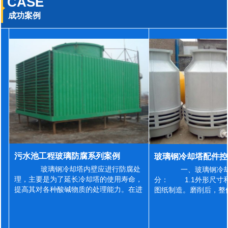
CASE
成功案例
污水池工程玻璃防腐系列案例
玻璃钢冷却塔内壁应进行防腐处
一、玻璃钢冷却
理，主要是为了延长冷却塔的使用寿命，
分： 1.1外形尺寸
提高其对各种酸碱物质的处理能力。在进
图纸制造。磨削后，整
行防腐施工之前，我们需要对玻璃钢冷却
误差为正负2mm，非
塔内壁进行如下处理: 1、除尘处理
差为正负4mm。风管
...
差&l...