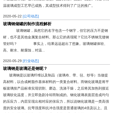
温玻璃成型工艺早已成熟，其成型技术得到了广泛的推广。
2020-05-22
[公司动态]
玻璃钢储罐的制作流程解析
玻璃钢罐，虽然它的名字包含一个钢字，但它的压力不是钢
材，也不是其他金属复合材料。那么它的表现呢？它比不锈钢无缝钢
管好吗？ 事实上，结果远远超出了想象。玻璃钢罐体轻、
高、耐水、耐腐蚀，对温...
2020-05-29
[行业动态]
玻璃钢是玻璃还是钢呢？
玻璃钢是以玻璃纤维以及制品（玻璃布、带、毡、纱等）当做提
高材料，以合成树脂作基体材料的一类复合材料。而钢化玻璃是将平
板玻璃按产品标准实现切割、磨边、洗涤干燥，之后将其加热到接近
玻璃软化温度，并立即急剧冷却而制成的。钢化玻璃表面层造成均匀
的压应力，内层呈现出相对应的张应力，所以说钢化玻璃是一类高强
度的安全玻璃。抗弯强度和抗冲击强度是普通玻璃的4倍及以上。且