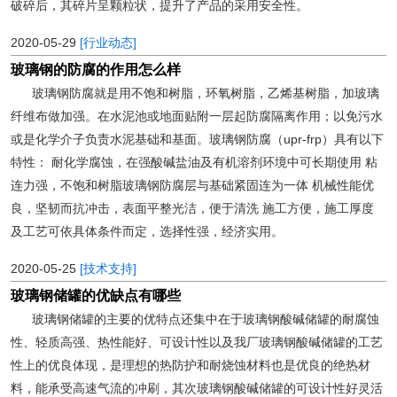
破碎后，其碎片呈颗粒状，提升了产品的采用安全性。
2020-05-29
[行业动态]
玻璃钢的防腐的作用怎么样
玻璃钢防腐就是用不饱和树脂，环氧树脂，乙烯基树脂，加玻璃
纤维布做加强。在水泥池或地面贴附一层起防腐隔离作用；以免污水
或是化学介子负责水泥基础和基面。玻璃钢防腐（upr-frp）具有以下
特性： 耐化学腐蚀，在强酸碱盐油及有机溶剂环境中可长期使用 粘
连力强，不饱和树脂玻璃钢防腐层与基础紧固连为一体 机械性能优
良，坚韧而抗冲击，表面平整光洁，便于清洗 施工方便，施工厚度
及工艺可依具体条件而定，选择性强，经济实用。
2020-05-25
[技术支持]
玻璃钢储罐的优缺点有哪些
玻璃钢储罐的主要的优特点还集中在于玻璃钢酸碱储罐的耐腐蚀
性、轻质高强、热性能好、可设计性以及我厂玻璃钢酸碱储罐的工艺
性上的优良体现，是理想的热防护和耐烧蚀材料也是优良的绝热材
料，能承受高速气流的冲刷，其次玻璃钢酸碱储罐的可设计性好灵活