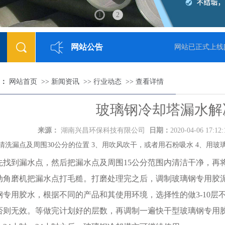
1
2
网站公告
-05-23]
网站已正式上线
[
：
网站首页
>>
新闻资讯
>>
行业动态
>>
查看详情
玻璃钢冷却塔漏水解
来源：
湖南兴昌环保科技有限公司
日期：
2020-04-06 17:12
、清洗漏点及周围30公分的位置 3、用吹风吹干，或者用石粉吸水 4、用玻
先找到漏水点，然后把漏水点及周围15公分范围内清洁干净，再
动角磨机把漏水点打毛糙。打磨处理完之后，调制玻璃钢专用胶泥
钢专用胶水，根据不同的产品和其使用环境，选择性的做3-10
否则无效。等做完计划好的层数，再调制一遍快干型玻璃钢专用