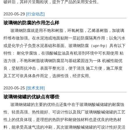
破碎后，其碎片呈颗粒状，提升了产品的采用安全性。
2020-05-29
[行业动态]
玻璃钢的防腐的作用怎么样
玻璃钢防腐就是用不饱和树脂，环氧树脂，乙烯基树脂，加玻璃
纤维布做加强。在水泥池或地面贴附一层起防腐隔离作用；以免污水
或是化学介子负责水泥基础和基面。玻璃钢防腐（upr-frp）具有以下
特性： 耐化学腐蚀，在强酸碱盐油及有机溶剂环境中可长期使用 粘
连力强，不饱和树脂玻璃钢防腐层与基础紧固连为一体 机械性能优
良，坚韧而抗冲击，表面平整光洁，便于清洗 施工方便，施工厚度
及工艺可依具体条件而定，选择性强，经济实用。
2020-05-25
[技术支持]
玻璃钢储罐的优缺点有哪些
玻璃钢储罐的主要的优特点还集中在于玻璃钢酸碱储罐的耐腐蚀
性、轻质高强、热性能好、可设计性以及我厂玻璃钢酸碱储罐的工艺
性上的优良体现，是理想的热防护和耐烧蚀材料也是优良的绝热材
料，能承受高速气流的冲刷，其次玻璃钢酸碱储罐的可设计性好灵活