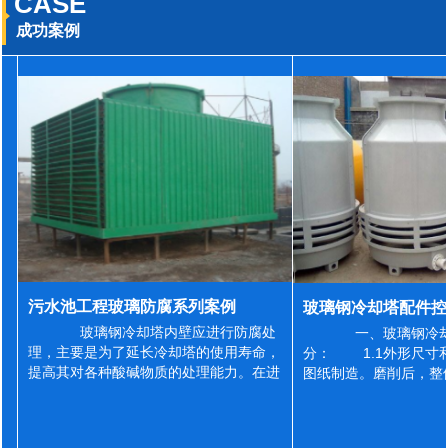
CASE
成功案例
污水池工程玻璃防腐系列案例
玻璃钢冷却塔内壁应进行防腐处
一、玻璃钢冷却
理，主要是为了延长冷却塔的使用寿命，
分： 1.1外形尺寸
提高其对各种酸碱物质的处理能力。在进
图纸制造。磨削后，整
行防腐施工之前，我们需要对玻璃钢冷却
误差为正负2mm，非
塔内壁进行如下处理: 1、除尘处理
差为正负4mm。风管
...
差&l...