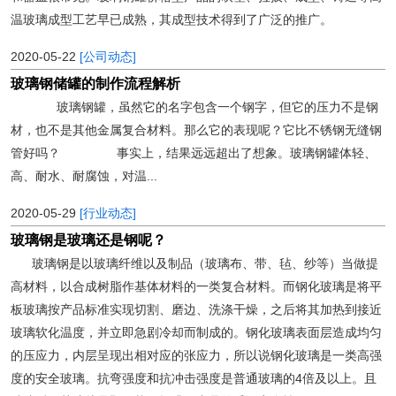
温玻璃成型工艺早已成熟，其成型技术得到了广泛的推广。
2020-05-22
[公司动态]
玻璃钢储罐的制作流程解析
玻璃钢罐，虽然它的名字包含一个钢字，但它的压力不是钢
材，也不是其他金属复合材料。那么它的表现呢？它比不锈钢无缝钢
管好吗？ 事实上，结果远远超出了想象。玻璃钢罐体轻、
高、耐水、耐腐蚀，对温...
2020-05-29
[行业动态]
玻璃钢是玻璃还是钢呢？
玻璃钢是以玻璃纤维以及制品（玻璃布、带、毡、纱等）当做提
高材料，以合成树脂作基体材料的一类复合材料。而钢化玻璃是将平
板玻璃按产品标准实现切割、磨边、洗涤干燥，之后将其加热到接近
玻璃软化温度，并立即急剧冷却而制成的。钢化玻璃表面层造成均匀
的压应力，内层呈现出相对应的张应力，所以说钢化玻璃是一类高强
度的安全玻璃。抗弯强度和抗冲击强度是普通玻璃的4倍及以上。且