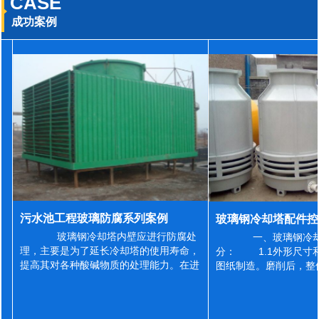
CASE
成功案例
污水池工程玻璃防腐系列案例
玻璃钢冷却塔内壁应进行防腐处
一、玻璃钢冷却
理，主要是为了延长冷却塔的使用寿命，
分： 1.1外形尺寸
提高其对各种酸碱物质的处理能力。在进
图纸制造。磨削后，整
行防腐施工之前，我们需要对玻璃钢冷却
误差为正负2mm，非
塔内壁进行如下处理: 1、除尘处理
差为正负4mm。风管
...
差&l...