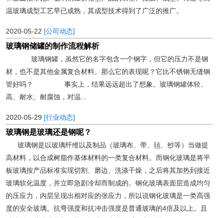
温玻璃成型工艺早已成熟，其成型技术得到了广泛的推广。
2020-05-22
[公司动态]
玻璃钢储罐的制作流程解析
玻璃钢罐，虽然它的名字包含一个钢字，但它的压力不是钢
材，也不是其他金属复合材料。那么它的表现呢？它比不锈钢无缝钢
管好吗？ 事实上，结果远远超出了想象。玻璃钢罐体轻、
高、耐水、耐腐蚀，对温...
2020-05-29
[行业动态]
玻璃钢是玻璃还是钢呢？
玻璃钢是以玻璃纤维以及制品（玻璃布、带、毡、纱等）当做提
高材料，以合成树脂作基体材料的一类复合材料。而钢化玻璃是将平
板玻璃按产品标准实现切割、磨边、洗涤干燥，之后将其加热到接近
玻璃软化温度，并立即急剧冷却而制成的。钢化玻璃表面层造成均匀
的压应力，内层呈现出相对应的张应力，所以说钢化玻璃是一类高强
度的安全玻璃。抗弯强度和抗冲击强度是普通玻璃的4倍及以上。且