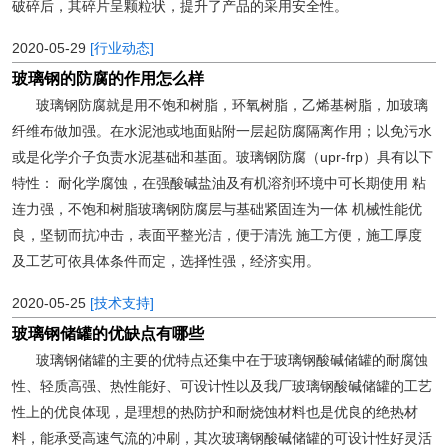
破碎后，其碎片呈颗粒状，提升了产品的采用安全性。
2020-05-29
[行业动态]
玻璃钢的防腐的作用怎么样
玻璃钢防腐就是用不饱和树脂，环氧树脂，乙烯基树脂，加玻璃
纤维布做加强。在水泥池或地面贴附一层起防腐隔离作用；以免污水
或是化学介子负责水泥基础和基面。玻璃钢防腐（upr-frp）具有以下
特性： 耐化学腐蚀，在强酸碱盐油及有机溶剂环境中可长期使用 粘
连力强，不饱和树脂玻璃钢防腐层与基础紧固连为一体 机械性能优
良，坚韧而抗冲击，表面平整光洁，便于清洗 施工方便，施工厚度
及工艺可依具体条件而定，选择性强，经济实用。
2020-05-25
[技术支持]
玻璃钢储罐的优缺点有哪些
玻璃钢储罐的主要的优特点还集中在于玻璃钢酸碱储罐的耐腐蚀
性、轻质高强、热性能好、可设计性以及我厂玻璃钢酸碱储罐的工艺
性上的优良体现，是理想的热防护和耐烧蚀材料也是优良的绝热材
料，能承受高速气流的冲刷，其次玻璃钢酸碱储罐的可设计性好灵活