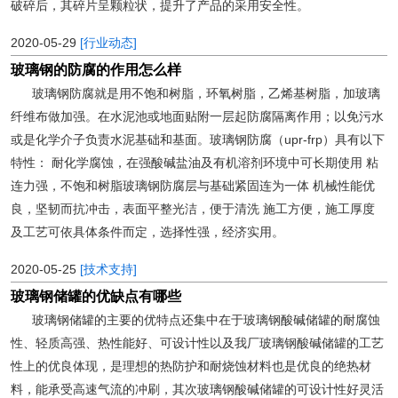
破碎后，其碎片呈颗粒状，提升了产品的采用安全性。
2020-05-29
[行业动态]
玻璃钢的防腐的作用怎么样
玻璃钢防腐就是用不饱和树脂，环氧树脂，乙烯基树脂，加玻璃
纤维布做加强。在水泥池或地面贴附一层起防腐隔离作用；以免污水
或是化学介子负责水泥基础和基面。玻璃钢防腐（upr-frp）具有以下
特性： 耐化学腐蚀，在强酸碱盐油及有机溶剂环境中可长期使用 粘
连力强，不饱和树脂玻璃钢防腐层与基础紧固连为一体 机械性能优
良，坚韧而抗冲击，表面平整光洁，便于清洗 施工方便，施工厚度
及工艺可依具体条件而定，选择性强，经济实用。
2020-05-25
[技术支持]
玻璃钢储罐的优缺点有哪些
玻璃钢储罐的主要的优特点还集中在于玻璃钢酸碱储罐的耐腐蚀
性、轻质高强、热性能好、可设计性以及我厂玻璃钢酸碱储罐的工艺
性上的优良体现，是理想的热防护和耐烧蚀材料也是优良的绝热材
料，能承受高速气流的冲刷，其次玻璃钢酸碱储罐的可设计性好灵活