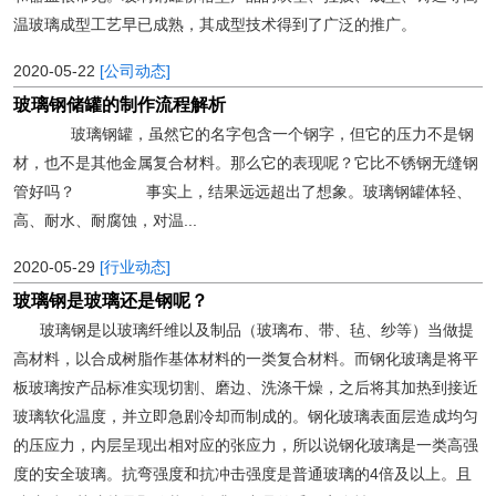
温玻璃成型工艺早已成熟，其成型技术得到了广泛的推广。
2020-05-22
[公司动态]
玻璃钢储罐的制作流程解析
玻璃钢罐，虽然它的名字包含一个钢字，但它的压力不是钢
材，也不是其他金属复合材料。那么它的表现呢？它比不锈钢无缝钢
管好吗？ 事实上，结果远远超出了想象。玻璃钢罐体轻、
高、耐水、耐腐蚀，对温...
2020-05-29
[行业动态]
玻璃钢是玻璃还是钢呢？
玻璃钢是以玻璃纤维以及制品（玻璃布、带、毡、纱等）当做提
高材料，以合成树脂作基体材料的一类复合材料。而钢化玻璃是将平
板玻璃按产品标准实现切割、磨边、洗涤干燥，之后将其加热到接近
玻璃软化温度，并立即急剧冷却而制成的。钢化玻璃表面层造成均匀
的压应力，内层呈现出相对应的张应力，所以说钢化玻璃是一类高强
度的安全玻璃。抗弯强度和抗冲击强度是普通玻璃的4倍及以上。且