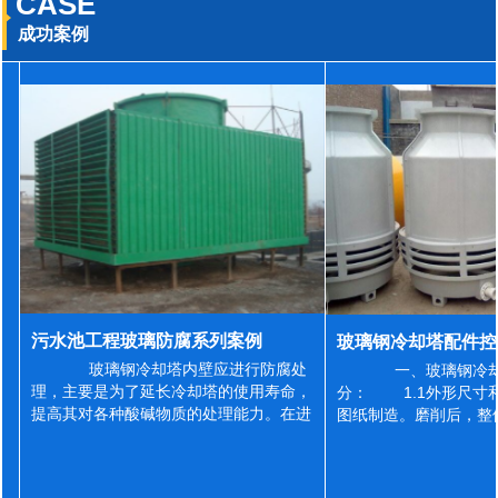
CASE
成功案例
污水池工程玻璃防腐系列案例
玻璃钢冷却塔内壁应进行防腐处
一、玻璃钢冷却
理，主要是为了延长冷却塔的使用寿命，
分： 1.1外形尺寸
提高其对各种酸碱物质的处理能力。在进
图纸制造。磨削后，整
行防腐施工之前，我们需要对玻璃钢冷却
误差为正负2mm，非
塔内壁进行如下处理: 1、除尘处理
差为正负4mm。风管
...
差&l...