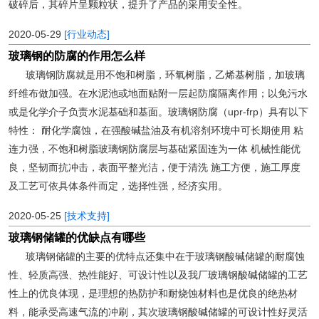
破碎后，其碎片呈颗粒状，提升了产品的采用安全性。
2020-05-29
[行业动态]
玻璃钢的防腐的作用怎么样
玻璃钢防腐就是用不饱和树脂，环氧树脂，乙烯基树脂，加玻璃
纤维布做加强。在水泥池或地面贴附一层起防腐隔离作用；以免污水
或是化学介子负责水泥基础和基面。玻璃钢防腐（upr-frp）具有以下
特性： 耐化学腐蚀，在强酸碱盐油及有机溶剂环境中可长期使用 粘
连力强，不饱和树脂玻璃钢防腐层与基础紧固连为一体 机械性能优
良，坚韧而抗冲击，表面平整光洁，便于清洗 施工方便，施工厚度
及工艺可依具体条件而定，选择性强，经济实用。
2020-05-25
[技术支持]
玻璃钢储罐的优缺点有哪些
玻璃钢储罐的主要的优特点还集中在于玻璃钢酸碱储罐的耐腐蚀
性、轻质高强、热性能好、可设计性以及我厂玻璃钢酸碱储罐的工艺
性上的优良体现，是理想的热防护和耐烧蚀材料也是优良的绝热材
料，能承受高速气流的冲刷，其次玻璃钢酸碱储罐的可设计性好灵活