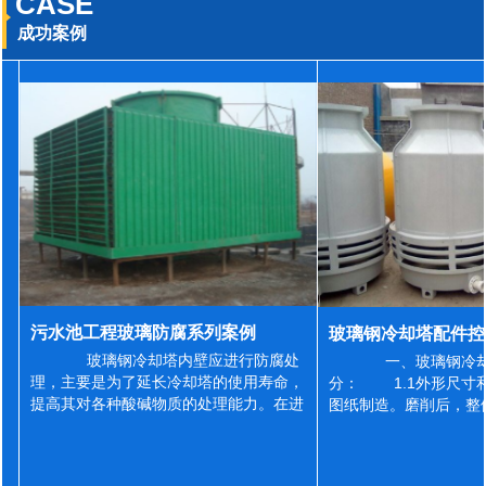
CASE
成功案例
污水池工程玻璃防腐系列案例
玻璃钢冷却塔内壁应进行防腐处
一、玻璃钢冷却
理，主要是为了延长冷却塔的使用寿命，
分： 1.1外形尺寸
提高其对各种酸碱物质的处理能力。在进
图纸制造。磨削后，整
行防腐施工之前，我们需要对玻璃钢冷却
误差为正负2mm，非
塔内壁进行如下处理: 1、除尘处理
差为正负4mm。风管
...
差&l...