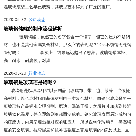
温玻璃成型工艺早已成熟，其成型技术得到了广泛的推广。
2020-05-22
[公司动态]
玻璃钢储罐的制作流程解析
玻璃钢罐，虽然它的名字包含一个钢字，但它的压力不是钢
材，也不是其他金属复合材料。那么它的表现呢？它比不锈钢无缝钢
管好吗？ 事实上，结果远远超出了想象。玻璃钢罐体轻、
高、耐水、耐腐蚀，对温...
2020-05-29
[行业动态]
玻璃钢是玻璃还是钢呢？
玻璃钢是以玻璃纤维以及制品（玻璃布、带、毡、纱等）当做提
高材料，以合成树脂作基体材料的一类复合材料。而钢化玻璃是将平
板玻璃按产品标准实现切割、磨边、洗涤干燥，之后将其加热到接近
玻璃软化温度，并立即急剧冷却而制成的。钢化玻璃表面层造成均匀
的压应力，内层呈现出相对应的张应力，所以说钢化玻璃是一类高强
度的安全玻璃。抗弯强度和抗冲击强度是普通玻璃的4倍及以上。且