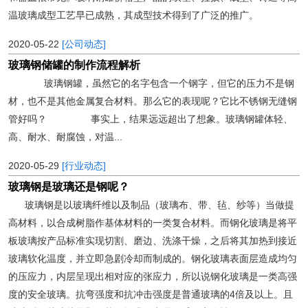
温玻璃成型工艺早已成熟，其成型技术得到了广泛的推广。
2020-05-22
[公司动态]
玻璃钢储罐的制作流程解析
玻璃钢罐，虽然它的名字包含一个钢字，但它的压力不是钢
材，也不是其他金属复合材料。那么它的表现呢？它比不锈钢无缝钢
管好吗？ 事实上，结果远远超出了想象。玻璃钢罐体轻、
高、耐水、耐腐蚀，对温...
2020-05-29
[行业动态]
玻璃钢是玻璃还是钢呢？
玻璃钢是以玻璃纤维以及制品（玻璃布、带、毡、纱等）当做提
高材料，以合成树脂作基体材料的一类复合材料。而钢化玻璃是将平
板玻璃按产品标准实现切割、磨边、洗涤干燥，之后将其加热到接近
玻璃软化温度，并立即急剧冷却而制成的。钢化玻璃表面层造成均匀
的压应力，内层呈现出相对应的张应力，所以说钢化玻璃是一类高强
度的安全玻璃。抗弯强度和抗冲击强度是普通玻璃的4倍及以上。且