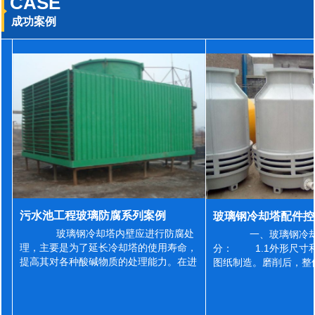
CASE
成功案例
污水池工程玻璃防腐系列案例
玻璃钢冷却塔内壁应进行防腐处
一、玻璃钢冷却
理，主要是为了延长冷却塔的使用寿命，
分： 1.1外形尺寸
提高其对各种酸碱物质的处理能力。在进
图纸制造。磨削后，整
行防腐施工之前，我们需要对玻璃钢冷却
误差为正负2mm，非
塔内壁进行如下处理: 1、除尘处理
差为正负4mm。风管
...
差&l...