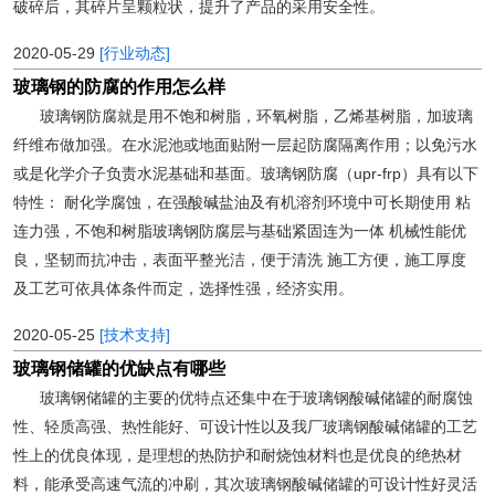
破碎后，其碎片呈颗粒状，提升了产品的采用安全性。
2020-05-29
[行业动态]
玻璃钢的防腐的作用怎么样
玻璃钢防腐就是用不饱和树脂，环氧树脂，乙烯基树脂，加玻璃
纤维布做加强。在水泥池或地面贴附一层起防腐隔离作用；以免污水
或是化学介子负责水泥基础和基面。玻璃钢防腐（upr-frp）具有以下
特性： 耐化学腐蚀，在强酸碱盐油及有机溶剂环境中可长期使用 粘
连力强，不饱和树脂玻璃钢防腐层与基础紧固连为一体 机械性能优
良，坚韧而抗冲击，表面平整光洁，便于清洗 施工方便，施工厚度
及工艺可依具体条件而定，选择性强，经济实用。
2020-05-25
[技术支持]
玻璃钢储罐的优缺点有哪些
玻璃钢储罐的主要的优特点还集中在于玻璃钢酸碱储罐的耐腐蚀
性、轻质高强、热性能好、可设计性以及我厂玻璃钢酸碱储罐的工艺
性上的优良体现，是理想的热防护和耐烧蚀材料也是优良的绝热材
料，能承受高速气流的冲刷，其次玻璃钢酸碱储罐的可设计性好灵活