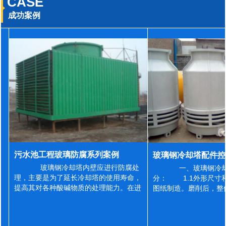
CASE
成功案例
污水池工程玻璃防腐系列案例
玻璃钢冷却塔内壁应进行防腐处
一、玻璃钢冷却
理，主要是为了延长冷却塔的使用寿命，
分： 1.1外形尺寸
提高其对各种酸碱物质的处理能力。在进
图纸制造。磨削后，整
行防腐施工之前，我们需要对玻璃钢冷却
误差为正负2mm，非
塔内壁进行如下处理: 1、除尘处理
差为正负4mm。风管
...
差&l...