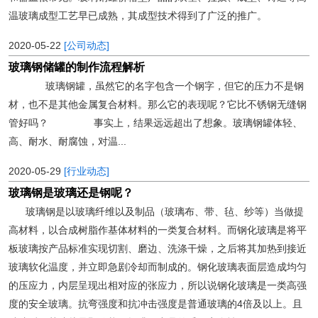
温玻璃成型工艺早已成熟，其成型技术得到了广泛的推广。
2020-05-22
[公司动态]
玻璃钢储罐的制作流程解析
玻璃钢罐，虽然它的名字包含一个钢字，但它的压力不是钢
材，也不是其他金属复合材料。那么它的表现呢？它比不锈钢无缝钢
管好吗？ 事实上，结果远远超出了想象。玻璃钢罐体轻、
高、耐水、耐腐蚀，对温...
2020-05-29
[行业动态]
玻璃钢是玻璃还是钢呢？
玻璃钢是以玻璃纤维以及制品（玻璃布、带、毡、纱等）当做提
高材料，以合成树脂作基体材料的一类复合材料。而钢化玻璃是将平
板玻璃按产品标准实现切割、磨边、洗涤干燥，之后将其加热到接近
玻璃软化温度，并立即急剧冷却而制成的。钢化玻璃表面层造成均匀
的压应力，内层呈现出相对应的张应力，所以说钢化玻璃是一类高强
度的安全玻璃。抗弯强度和抗冲击强度是普通玻璃的4倍及以上。且