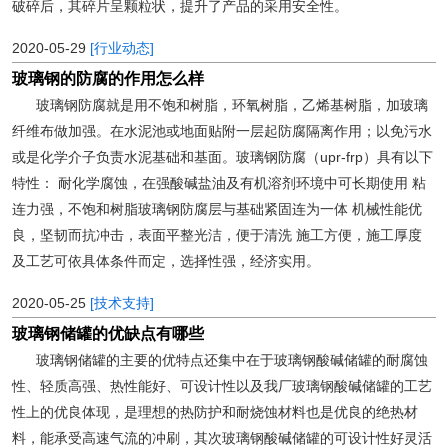
破碎后，其碎片呈颗粒状，提升了产品的采用安全性。
2020-05-29
[行业动态]
玻璃钢的防腐的作用怎么样
玻璃钢防腐就是用不饱和树脂，环氧树脂，乙烯基树脂，加玻璃
纤维布做加强。在水泥池或地面贴附一层起防腐隔离作用；以免污水
或是化学介子负责水泥基础和基面。玻璃钢防腐（upr-frp）具有以下
特性： 耐化学腐蚀，在强酸碱盐油及有机溶剂环境中可长期使用 粘
连力强，不饱和树脂玻璃钢防腐层与基础紧固连为一体 机械性能优
良，坚韧而抗冲击，表面平整光洁，便于清洗 施工方便，施工厚度
及工艺可依具体条件而定，选择性强，经济实用。
2020-05-25
[技术支持]
玻璃钢储罐的优缺点有哪些
玻璃钢储罐的主要的优特点还集中在于玻璃钢酸碱储罐的耐腐蚀
性、轻质高强、热性能好、可设计性以及我厂玻璃钢酸碱储罐的工艺
性上的优良体现，是理想的热防护和耐烧蚀材料也是优良的绝热材
料，能承受高速气流的冲刷，其次玻璃钢酸碱储罐的可设计性好灵活